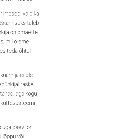
inimesed, vaid ka
hastamiseks tuleb
hkija on omaette
us, mil oleme
kes teda õhtul
 kuum ja ei ole
pühkijal raske
 tahad, aga kogu
on küttesüsteemi
oluga päevi on
 lõppu või