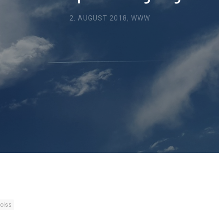
2. AUGUST 2018,
WWW
poiss