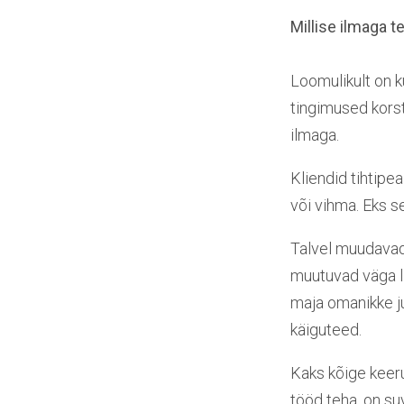
Millise ilmaga 
Loomulikult on k
tingimused korst
ilmaga.
Kliendid tihtipea
või vihma. Eks s
Talvel muudavad 
muutuvad väga l
maja omanikke ju
käiguteed.
Kaks kõige keeru
tööd teha, on su