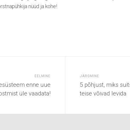
orstnapühkija nüüd ja kohe!
EELMINE
JÄRGMINE
ttesüsteem enne uue
5 põhjust, miks suit
stmist üle vaadata!
teise võivad levida