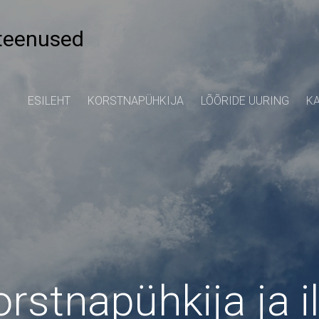
 teenused
ESILEHT
KORSTNAPÜHKIJA
LÕÕRIDE UURING
K
orstnapühkija ja i