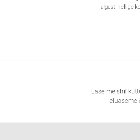
algust. Tellige k
Lase meistril kü
eluaseme o