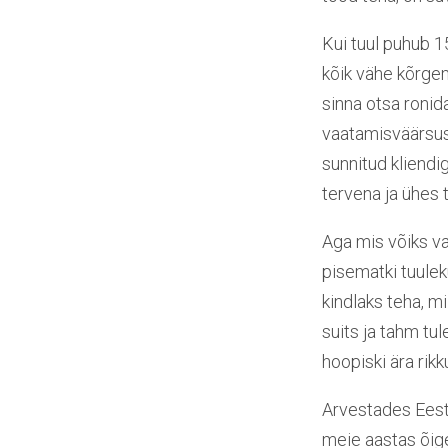
Kui tuul puhub 1
kõik vähe kõrgem
sinna otsa ronid
vaatamisväärsus.
sunnitud kliendi
tervena ja ühes t
Aga mis võiks val
pisematki tuulek
kindlaks teha, m
suits ja tahm tul
hoopiski ära rikk
Arvestades Eesti
meie aastas õige