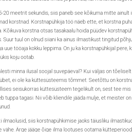
5-20 meetrit sekundis, siis paneb see kõikuma mitte ainult 
ad korstnad. Korstnapühkija töö näeb ette, et korstna pu
a. Kõikuva korstna otsas tasakaalu hoida püüdev korstnapü
 Suur tuul on olnud siiani ka ainus ilmastikust tingitud põhj
ga uue tööaja kokku leppima. On ju ka korstnapühkijal pere, 
ükis koju ootab.
esti minna ilusal soojal suvepäeval? Kui väljas on tõeliselt
übet, ei ole ka küttesüsteemis tõmmet. Seetõttu on korstna
illises seisukorras küttesüsteem tegelikult on, sest tee mis
eb tuppa tagasi. Nii võib kliendile jääda mulje, et meister 
unud.
 ilmaolusid, siis korstnapühkimise jaoks täiusliku ilmastiku
 vähe. Ärge jääge õige ilma lootuses ootama kütteperioodi