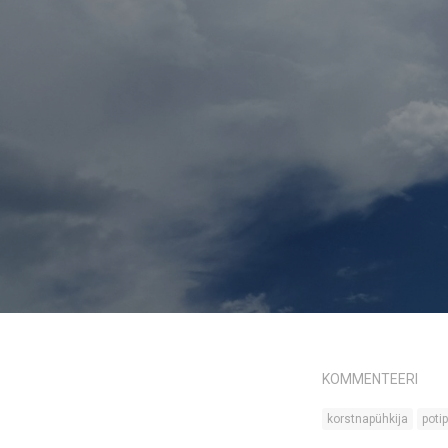
KOMMENTEERI
korstnapühkija
poti