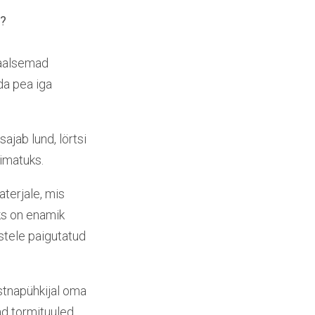
b?
eaalsemad
da pea iga
ajab lund, lörtsi
õimatuks.
terjale, mis
ks on enamik
stele paigutatud
rstnapühkijal oma
d tormituuled.