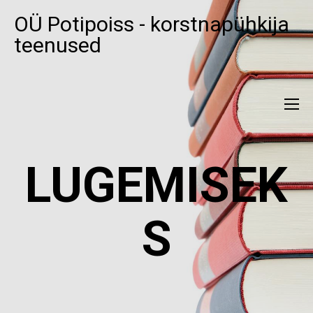
OÜ Potipoiss - korstnapühkija
teenused
LUGEMISEK
S