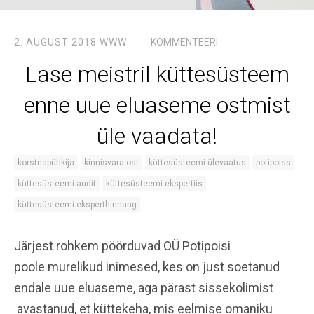
2. AUGUST 2018
WWW
KOMMENTEERI
Lase meistril küttesüsteem
enne uue eluaseme ostmist
üle vaadata!
korstnapühkija
kinnisvara ost
küttesüsteemi ülevaatus
potipoiss
küttesüsteemi audit
küttesüsteemi ekspertiis
küttesüsteemi eksperthinnang
Järjest rohkem pöörduvad OÜ Potipoisi
poole murelikud inimesed, kes on just soetanud
endale uue eluaseme, aga pärast sissekolimist
avastanud, et küttekeha, mis eelmise omaniku