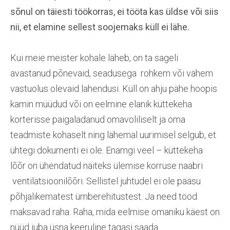
sõnul on täiesti töökorras, ei tööta kas üldse või siis
nii, et elamine sellest soojemaks küll ei lähe.
Kui meie meister kohale läheb, on ta sageli
avastanud põnevaid, seadusega rohkem või vähem
vastuolus olevaid lahendusi. Küll on ahju pähe hoopis
kamin müüdud või on eelmine elanik küttekeha
korterisse paigaladanud omavoliliselt ja oma
teadmiste kohaselt ning lähemal uurimisel selgub, et
ühtegi dokumenti ei ole. Enamgi veel – küttekeha
lõõr on ühendatud näiteks ülemise korruse naabri
ventilatsioonilõõri. Sellistel juhtudel ei ole pääsu
põhjalikematest ümberehitustest. Ja need tööd
maksavad raha. Raha, mida eelmise omaniku käest on
nüüd juba üsna keeruline tagasi saada.