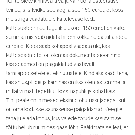
kui te olete kinnisvara välja valinud ja ostuotsuse
teinud, siis leidke see aeg ja see 150 eurot, et koos
meistriga vaadata üle ka tulevase kodu
küttesüsteemide tegelik olukord. 150 eurot on väike
summa, mis võib aidata hiljem kokku hoida tuhandeid
eurosid. Koos saab kohapeal vaadata üle, kas
kütteseadmetel on olemas dokumentatsioon ning
kas seadmed on paigaldatud vastavalt
tarnijapoolsetele ettekirjutustele. Kindlaks saab teha,
kas ahjus,pliidis ja kaminas on ikka olemas tõmme ja
millal viimati tegelikult korstnapühkija kohal käis.
Tihitpeale on inimesed eksinud ohutuskujadega , kui
on oma kodusse saunakerise paigaldanud. Keegi ei
taha ju elada kodus, kus valede torude kasutamise
tõttu heljub ruumides gaasilõhn. Rääkimata sellest, et