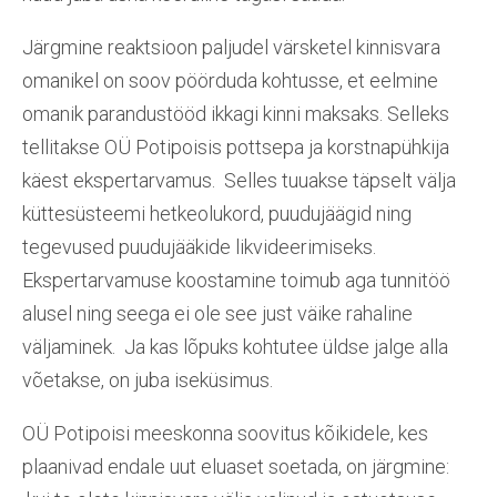
Järgmine reaktsioon paljudel värsketel kinnisvara
omanikel on soov pöörduda kohtusse, et eelmine
omanik parandustööd ikkagi kinni maksaks. Selleks
tellitakse OÜ Potipoisis pottsepa ja korstnapühkija
käest ekspertarvamus. Selles tuuakse täpselt välja
küttesüsteemi hetkeolukord, puudujäägid ning
tegevused puudujääkide likvideerimiseks.
Ekspertarvamuse koostamine toimub aga tunnitöö
alusel ning seega ei ole see just väike rahaline
väljaminek. Ja kas lõpuks kohtutee üldse jalge alla
võetakse, on juba iseküsimus.
OÜ Potipoisi meeskonna soovitus kõikidele, kes
plaanivad endale uut eluaset soetada, on järgmine: