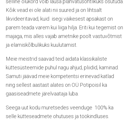
selline olukord võib lausa plahvatusohtlikuks osutuda.
Kõik vead ei ole alati nii suured ja on lihtsalt
likvideeritavad, kuid isegi väikesest apsakast on
parem teada varem kui liiga hilja. Eriti kui tegemist on
majaga, mis alles vajab ametnike poolt vastuvõtmist
ja elamiskõlbulikuks kuulutamist.
Meie meistrid saavad teid aidata klassikaliste
küttesüsteemide puhul nagu ahjud, pliidid, kaminad.
Samuti jäävad meie kompetentsi erinevad katlad
ning sellest aastast alates on OÜ Potipoisil ka
gaasiseadmete järelvaataja luba.
Seega uut kodu muretsedes veenduge 100% ka
selle kütteseadmete ohutuses ja töökindluses.